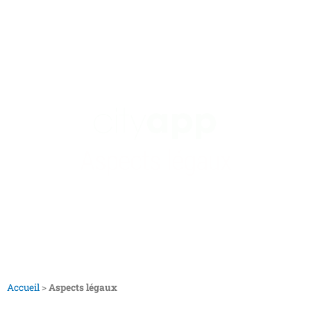
Aller
au
contenu
Aspects légaux
Accueil
>
Aspects légaux